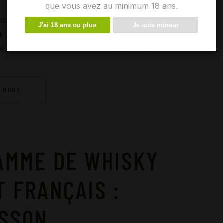
que vous avez au minimum 18 ans.
e presse Les Brûleries Modernes profitent
J'ai 18 ans ou plus
Je suis mineur
 se tiendra du 12 au 14 février Porte de
 collection de rhums: IRIE. Irie, qui se p
 MORE
AMME DE WHISKY
T FRANÇAIS :
ISSON