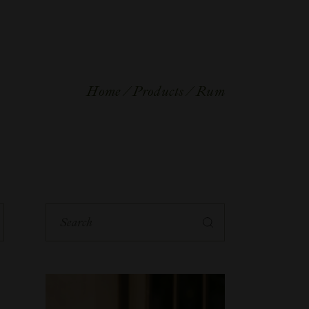
Home
Products
Rum
S
e
a
r
c
h