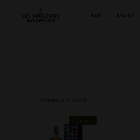
Skip
to
the
HOME
BRANDS
content
Showing all 2 results
New